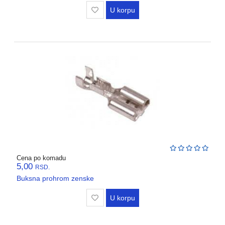
VENTILATORI,
U korpu
ASPIRATORI
PROTIVPOZARNA
OPREMA
SRAFOVSKA
ROBA
WURTH
OKOV
,BRAVE,
CILINDRI
BOJE
Cena po komadu
5,00
I
RSD.
LAKOVI
Buksna prohrom zenske
U korpu