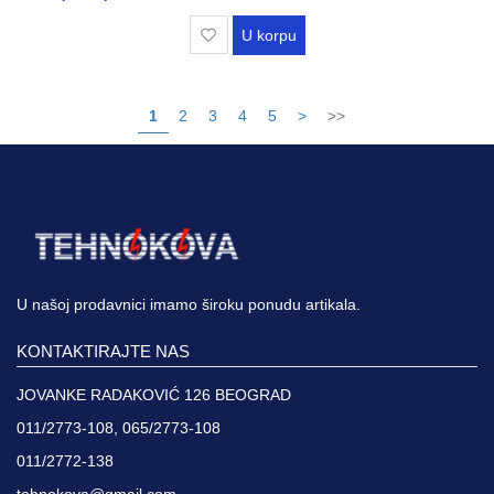
U korpu
1
2
3
4
5
>
>>
U našoj prodavnici imamo široku ponudu artikala.
KONTAKTIRAJTE NAS
JOVANKE RADAKOVIĆ 126 BEOGRAD
011/2773-108, 065/2773-108
011/2772-138
tehnokova@gmail.com