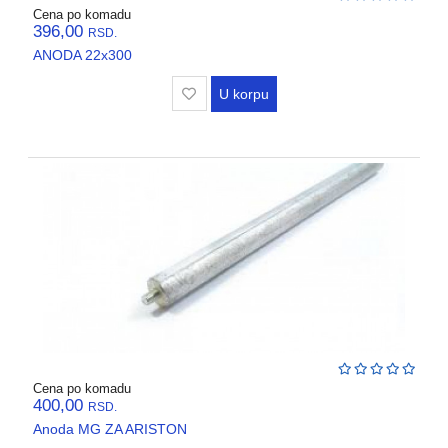
REGALI
Cena po komadu
I
396,00
RSD.
GROMOBRANSKA
ANODA 22x300
OPREMA
U korpu
RASVETA
VODOVODNI
MATERIJAL
BOJLERI
ALATI
I
MASINE
REZERVNI
DELOVI
Cena po komadu
RAZNO
400,00
RSD.
Anoda MG ZA ARISTON
KLIME,