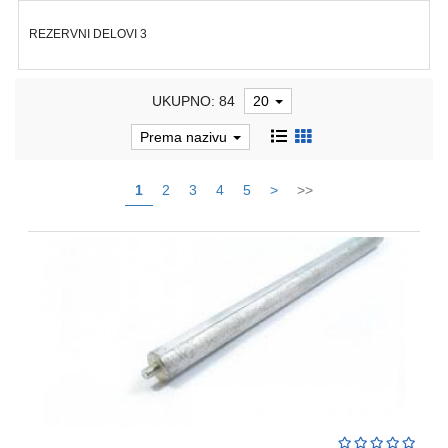
REBRASTA
REZERVNI DELOVI 3
CREVA
PVC
I
UKUPNO: 84
20
HF
Prema nazivu
RAZVODNI
ORMANI
1
2
3
4
5
>
>>
I
EDB
KASNE
ELEKTRO
GALANTERIJA
AUTOMATIKA
I
SKLOPNA
TEHNIKA
PNK