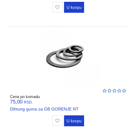
U korpu
Cena po komadu
75,00
RSD.
Dihtung guma za GB GORENJE NT
U korpu