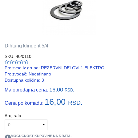
REBRASTA
CREVA
PVC
I
HF
Dihtung klingerit 5/4
RAZVODNI
ORMANI
SKU: 40/0110
I
EDB
Proizvod iz grupe:
REZERVNI DELOVI 1 ELEKTRO
KASNE
Proizvođač:
Nedefinano
Dostupna količina: 3
ELEKTRO
16,00
Maloprodajna cena:
GALANTERIJA
RSD.
16,00
RSD.
Cena po komadu:
AUTOMATIKA
I
SKLOPNA
Broj rata:
TEHNIKA
PNK
MOGUĆNOST KUPOVINE NA
5
RATA.