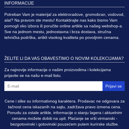
INFORMACIJE
Potreban Vam je materijal za elektroradove, gromobran, vodovod,
alat? Na pravom ste mestu! Kontaktirajte nas kako bismo Vam
pomogli oko izbora ili poručite online artikle sa našeg webshop-a.
Sve na jednom mestu, jednostavna i brza dostava, stručna
tehnička podrška, artikli visokog kvaliteta po povoljnim cenama.
ŽELITE LI DA VAS OBAVESTIMO O NOVIM KOLEKCIJAMA?
Za najnovije informacije o našim proizvodima i kolekcijama
prijavite se na našu e-mail listu.
Prijavi se
Cene i slike su informativnog karaktera. Prodavac ne odgovara za
tačnost cena iskazanih na sajtu, zadržava pravo izmena cena.
Ponudu za ostale artikle, informacije o stanju lagera i aktuelnim
cenama možete dobiti na upit. Plaćanje se vrši virmanski -
bezgotovinski i gotovinski pouzećem putem kurirske službe.