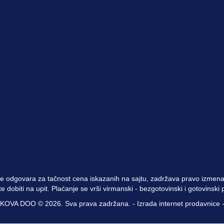
e odgovara za tačnost cena iskazanih na sajtu, zadržava pravo izmena 
 dobiti na upit. Plaćanje se vrši virmanski - bezgotovinski i gotovinsk
OVA DOO © 2026. Sva prava zadržana. -
Izrada internet prodavnice