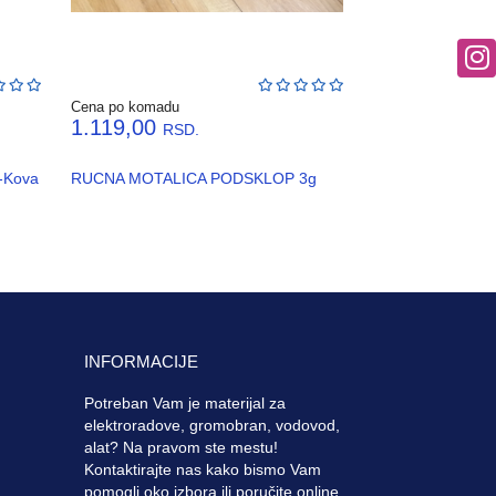
Cena po komadu
1.119,00
RSD.
o-Kova
RUCNA MOTALICA PODSKLOP 3g
INFORMACIJE
Potreban Vam je materijal za
elektroradove, gromobran, vodovod,
alat? Na pravom ste mestu!
Kontaktirajte nas kako bismo Vam
pomogli oko izbora ili poručite online