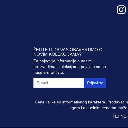
ŽELITE LI DA VAS OBAVESTIMO O
NOVIM KOLEKCIJAMA?
Za najnovije informacije o našim
proizvodima i kolekcijama prijavite se na
našu e-mail listu.
Prijavi se
Cene i slike su informativnog karaktera. Prodavac n
lagera i aktuelnim cenama možete
TEHNO-K