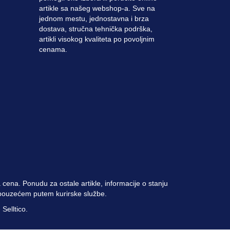
artikle sa našeg webshop-a. Sve na
jednom mestu, jednostavna i brza
dostava, stručna tehnička podrška,
artikli visokog kvaliteta po povoljnim
cenama.
cena. Ponudu za ostale artikle, informacije o stanju
i pouzećem putem kurirske službe.
-
Selltico.