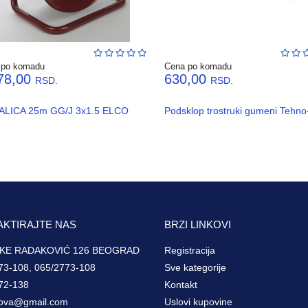
 po komadu
Cena po komadu
78,00
630,00
RSD.
RSD.
LICA 25m GG/J 3x1.5 ELCO
Podsklop trostruki gumeni Tehn
AKTIRAJTE NAS
BRZI LINKOVI
KE RADAKOVIĆ 126 BEOGRAD
Registracija
73-108, 065/2773-108
Sve kategorije
72-138
Kontakt
ova@gmail.com
Uslovi kupovine