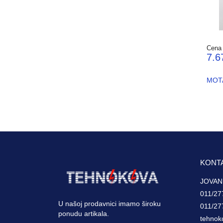
Cena
7.6
MOTA
KONT
JOVAN
011/27
U našoj prodavnici imamo široku
011/27
ponudu artikala.
tehnok