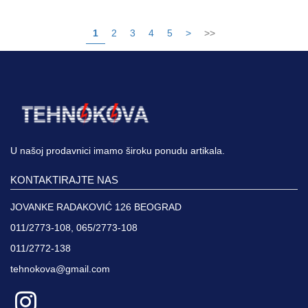
1
2
3
4
5
>
>>
U našoj prodavnici imamo široku ponudu artikala.
KONTAKTIRAJTE NAS
JOVANKE RADAKOVIĆ 126 BEOGRAD
011/2773-108, 065/2773-108
011/2772-138
tehnokova@gmail.com