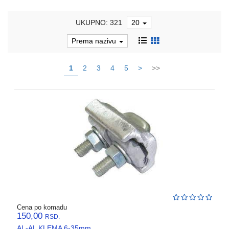
REBRASTA
UKUPNO: 321
20
CREVA
PVC
Prema nazivu
I
HF
1
2
3
4
5
>
>>
RAZVODNI
ORMANI
I
EDB
KASNE
ELEKTRO
GALANTERIJA
AUTOMATIKA
I
SKLOPNA
TEHNIKA
Cena po komadu
150,00
RSD.
PNK
AL-AL KLEMA 6-35mm