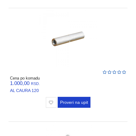
VENTILATORI,
ASPIRATORI
PROTIVPOZARNA
OPREMA
SRAFOVSKA
ROBA
WURTH
OKOV
,BRAVE,
Cena po komadu
CILINDRI
1.000,00
RSD.
AL CAURA 120
BOJE
I
Proveri na upit
LAKOVI