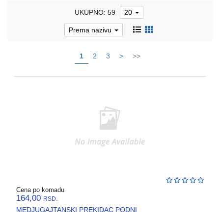
UKUPNO: 59
20
REBRASTA
CREVA
Prema nazivu
PVC
I
HF
1
2
3
>
>>
RAZVODNI
ORMANI
I
EDB
KASNE
ELEKTRO
GALANTERIJA
AUTOMATIKA
I
SKLOPNA
Cena po komadu
TEHNIKA
164,00
RSD.
MEDJUGAJTANSKI PREKIDAC PODNI
PNK