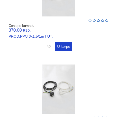
Cena po komadu
370,00
RSD.
PROD.PP/J 3x1.5/1m I UT.
U korpu