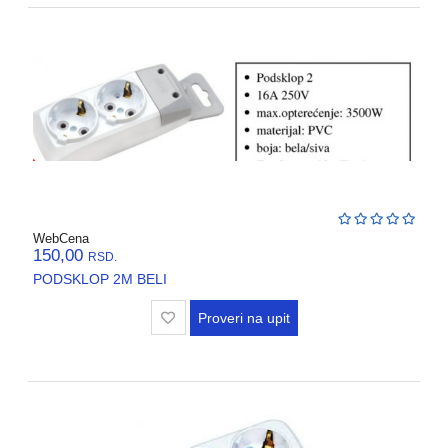
VENTILATORI,
ASPIRATORI
PROTIVPOZARNA
OPREMA
SRAFOVSKA
ROBA
WURTH
OKOV
WebCena
,BRAVE,
150,00
RSD.
CILINDRI
PODSKLOP 2M BELI
BOJE
Proveri na upit
I
LAKOVI