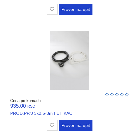
Proveri na upit
Cena po komadu
935,00
RSD.
PROD.PP/J 3x2.5-3m I UTIKAC
Proveri na upit