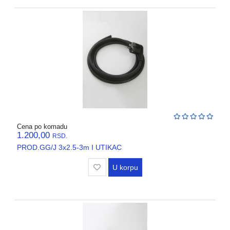
Cena po komadu
1.200,00
RSD.
PROD.GG/J 3x2.5-3m I UTIKAC
U korpu