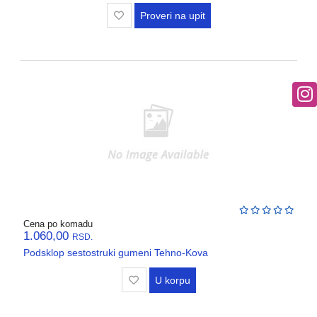
Proveri na upit
Cena po komadu
1.060,00
RSD.
Podsklop sestostruki gumeni Tehno-Kova
U korpu