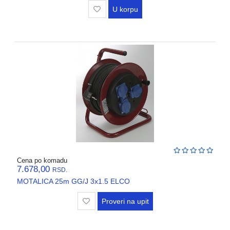
REGALI
U korpu
I
GROMOBRANSKA
OPREMA
RASVETA
VODOVODNI
MATERIJAL
BOJLERI
ALATI
I
MASINE
Cena po komadu
7.678,00
REZERVNI
RSD.
DELOVI
MOTALICA 25m GG/J 3x1.5 ELCO
Proveri na upit
RAZNO
KLIME,