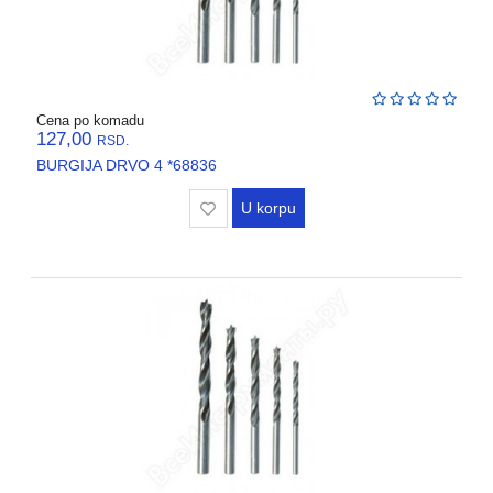
Cena po komadu
127,00
RSD.
BURGIJA DRVO 4 *68836
U korpu