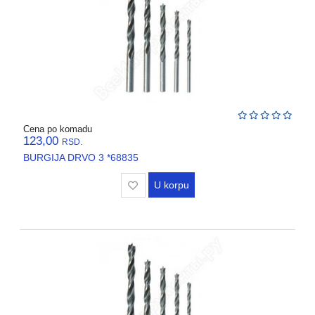
Cena po komadu
123,00
RSD.
BURGIJA DRVO 3 *68835
U korpu