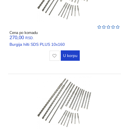
Cena po komadu
270,00
RSD.
Burgija hilti SDS PLUS 10x160
U korpu