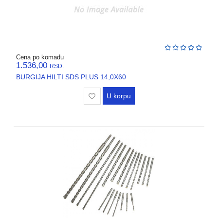
Cena po komadu
1.536,00
RSD.
BURGIJA HILTI SDS PLUS 14,0X60
U korpu