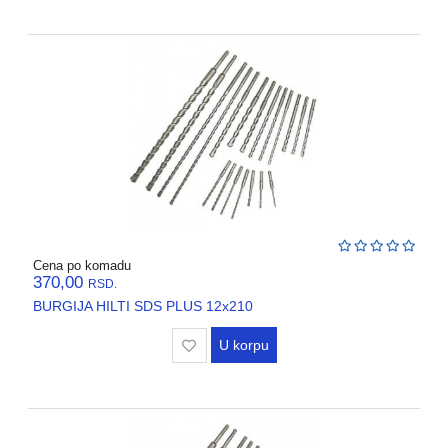
Cena po komadu
370,00
RSD.
BURGIJA HILTI SDS PLUS 12x210
U korpu