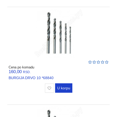
VENTILATORI,
ASPIRATORI
PROTIVPOZARNA
OPREMA
SRAFOVSKA
ROBA
WURTH
OKOV
,BRAVE,
Cena po komadu
CILINDRI
160,00
RSD.
BURGIJA DRVO 10 *68840
BOJE
I
U korpu
LAKOVI