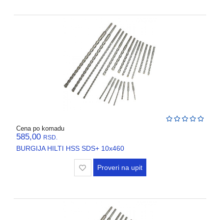
Cena po komadu
585,00
RSD.
BURGIJA HILTI HSS SDS+ 10x460
Proveri na upit