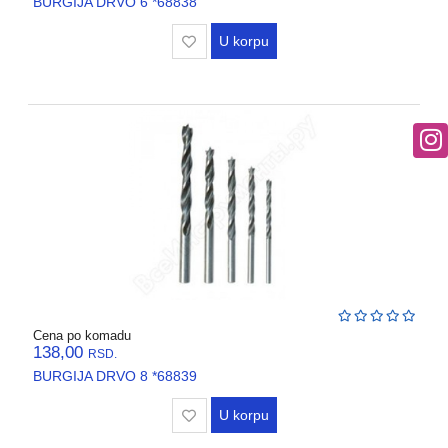
BURGIJA DRVO 6 *68838
U korpu
Cena po komadu
138,00
RSD.
BURGIJA DRVO 8 *68839
U korpu