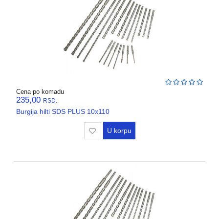
Cena po komadu
235,00
RSD.
Burgija hilti SDS PLUS 10x110
U korpu