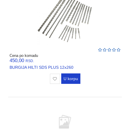
Cena po komadu
450,00
RSD.
BURGIJA HILTI SDS PLUS 12x260
U korpu