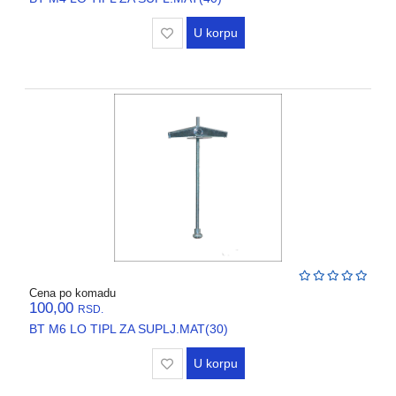
REGALI
I
U korpu
GROMOBRANSKA
OPREMA
RASVETA
VODOVODNI
MATERIJAL
BOJLERI
ALATI
I
MASINE
REZERVNI
Cena po komadu
100,00
DELOVI
RSD.
BT M6 LO TIPL ZA SUPLJ.MAT(30)
RAZNO
U korpu
KLIME,