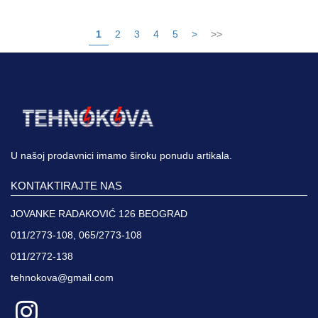
1
2
3
4
5
>
>>
U našoj prodavnici imamo široku ponudu artikala.
KONTAKTIRAJTE NAS
JOVANKE RADAKOVIĆ 126 BEOGRAD
011/2773-108, 065/2773-108
011/2772-138
tehnokova@gmail.com