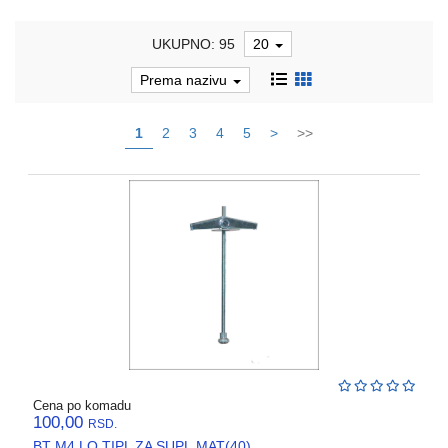
REBRASTA
UKUPNO: 95
20
CREVA
PVC
Prema nazivu
I
HF
1
2
3
4
5
>
>>
RAZVODNI
ORMANI
I
EDB
KASNE
ELEKTRO
GALANTERIJA
AUTOMATIKA
I
SKLOPNA
TEHNIKA
Cena po komadu
100,00
RSD.
PNK
BT M4 LO TIPL ZA SUPL.MAT(40)