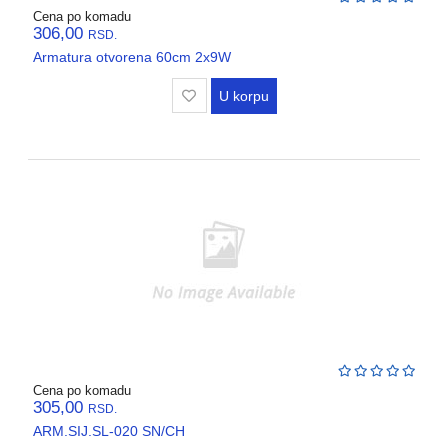
VENTILATORI,
Cena po komadu
ASPIRATORI
306,00
RSD.
Armatura otvorena 60cm 2x9W
PROTIVPOZARNA
OPREMA
U korpu
SRAFOVSKA
ROBA
WURTH
OKOV
,BRAVE,
CILINDRI
BOJE
I
LAKOVI
Cena po komadu
305,00
RSD.
ARM.SIJ.SL-020 SN/CH