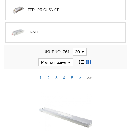
REBRASTA
FEP - PRIGUSNICE
CREVA
PVC
I
HF
TRAFOI
RAZVODNI
ORMANI
UKUPNO: 761
20
I
EDB
Prema nazivu
KASNE
1
2
3
4
5
>
>>
ELEKTRO
GALANTERIJA
AUTOMATIKA
I
SKLOPNA
TEHNIKA
PNK