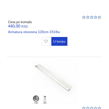
REGALI
I
GROMOBRANSKA
OPREMA
Cena po komadu
440,00
RASVETA
RSD.
Armatura otvorena 120cm 2X18w
VODOVODNI
MATERIJAL
U korpu
BOJLERI
ALATI
I
MASINE
REZERVNI
DELOVI
RAZNO
KLIME,