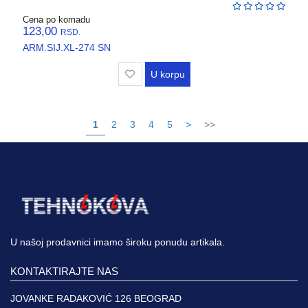
Cena po komadu
123,00
RSD.
ARM.SIJ.XL-274 SN
U korpu
1
2
3
4
5
>
>>
U našoj prodavnici imamo široku ponudu artikala.
KONTAKTIRAJTE NAS
JOVANKE RADAKOVIĆ 126 BEOGRAD