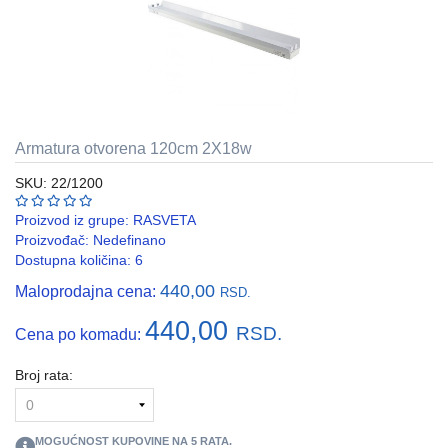
REBRASTA
CREVA
PVC
I
HF
Armatura otvorena 120cm 2X18w
RAZVODNI
ORMANI
SKU: 22/1200
I
EDB
Proizvod iz grupe:
RASVETA
KASNE
Proizvođač:
Nedefinano
Dostupna količina: 6
ELEKTRO
440,00
Maloprodajna cena:
GALANTERIJA
RSD.
440,00
RSD.
Cena po komadu:
AUTOMATIKA
I
SKLOPNA
Broj rata:
TEHNIKA
PNK
MOGUĆNOST KUPOVINE NA
5
RATA.