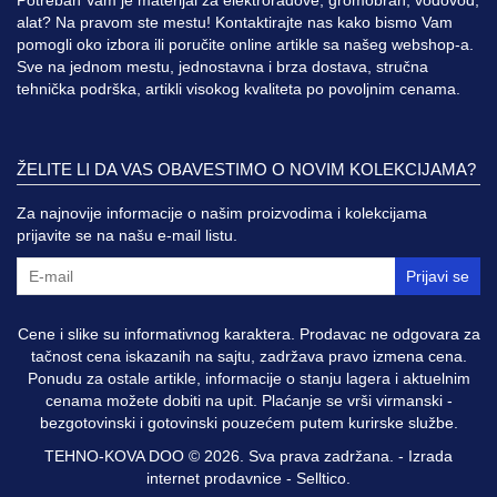
alat? Na pravom ste mestu! Kontaktirajte nas kako bismo Vam
pomogli oko izbora ili poručite online artikle sa našeg webshop-a.
Sve na jednom mestu, jednostavna i brza dostava, stručna
tehnička podrška, artikli visokog kvaliteta po povoljnim cenama.
ŽELITE LI DA VAS OBAVESTIMO O NOVIM KOLEKCIJAMA?
Za najnovije informacije o našim proizvodima i kolekcijama
prijavite se na našu e-mail listu.
Prijavi se
Cene i slike su informativnog karaktera. Prodavac ne odgovara za
tačnost cena iskazanih na sajtu, zadržava pravo izmena cena.
Ponudu za ostale artikle, informacije o stanju lagera i aktuelnim
cenama možete dobiti na upit. Plaćanje se vrši virmanski -
bezgotovinski i gotovinski pouzećem putem kurirske službe.
TEHNO-KOVA DOO © 2026. Sva prava zadržana. -
Izrada
internet prodavnice
-
Selltico.