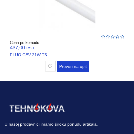
VENTILATORI,
ASPIRATORI
PROTIVPOZARNA
OPREMA
SRAFOVSKA
Cena po komadu
ROBA
437,00
RSD.
FLUO CEV 21W T5
WURTH
Proveri na upit
OKOV
,BRAVE,
CILINDRI
BOJE
I
LAKOVI
U našoj prodavnici imamo široku ponudu artikala.