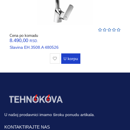
Cena po komadu
8.490,00
RSD.
Slavina EH.3508.A 480526
U korpu
U našoj prodavnici imamo široku ponudu artikala.
KONTAKTIRAJTE NAS