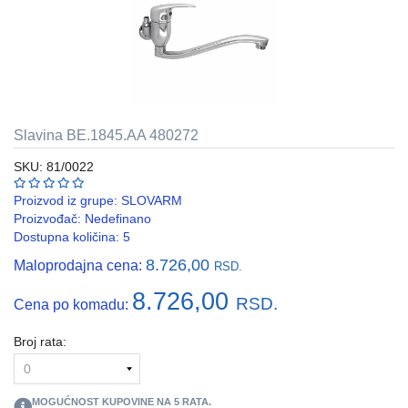
REBRASTA
CREVA
PVC
I
HF
Slavina BE.1845.AA 480272
RAZVODNI
ORMANI
SKU: 81/0022
I
EDB
Proizvod iz grupe:
SLOVARM
KASNE
Proizvođač:
Nedefinano
Dostupna količina: 5
ELEKTRO
8.726,00
Maloprodajna cena:
GALANTERIJA
RSD.
8.726,00
RSD.
Cena po komadu:
AUTOMATIKA
I
SKLOPNA
Broj rata:
TEHNIKA
PNK
MOGUĆNOST KUPOVINE NA
5
RATA.