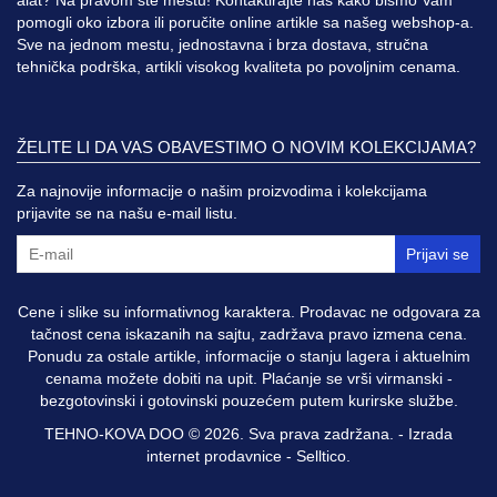
pomogli oko izbora ili poručite online artikle sa našeg webshop-a.
Sve na jednom mestu, jednostavna i brza dostava, stručna
tehnička podrška, artikli visokog kvaliteta po povoljnim cenama.
ŽELITE LI DA VAS OBAVESTIMO O NOVIM KOLEKCIJAMA?
Za najnovije informacije o našim proizvodima i kolekcijama
prijavite se na našu e-mail listu.
Prijavi se
Cene i slike su informativnog karaktera. Prodavac ne odgovara za
tačnost cena iskazanih na sajtu, zadržava pravo izmena cena.
Ponudu za ostale artikle, informacije o stanju lagera i aktuelnim
cenama možete dobiti na upit. Plaćanje se vrši virmanski -
bezgotovinski i gotovinski pouzećem putem kurirske službe.
TEHNO-KOVA DOO © 2026. Sva prava zadržana. -
Izrada
internet prodavnice
-
Selltico.