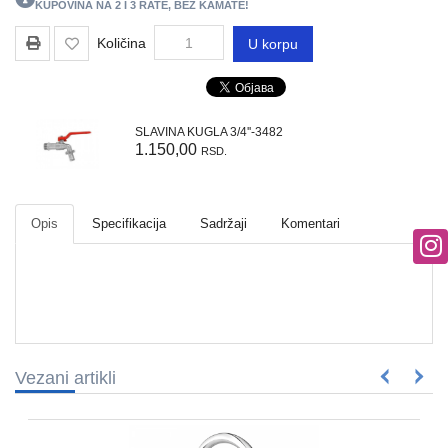
REGALI
KUPOVINA NA 2 I 3 RATE, BEZ KAMATE!
I
Količina
U korpu
GROMOBRANSKA
OPREMA
RASVETA
SLAVINA KUGLA 3/4''-3482
VODOVODNI
1.150,00
RSD.
MATERIJAL
BOJLERI
Opis
Specifikacija
Sadržaji
Komentari
ALATI
I
MASINE
REZERVNI
DELOVI
Vezani artikli
RAZNO
KLIME,