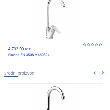
VENTILATORI,
ASPIRATORI
PROTIVPOZARNA
OPREMA
SRAFOVSKA
ROBA
WURTH
4.793,00
RSD.
Slavina EN.3508.A 480524
OKOV
,BRAVE,
CILINDRI
Srodni proizvodi
BOJE
I
LAKOVI