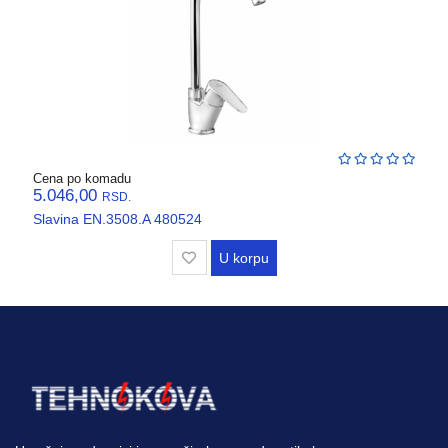
Cena po komadu
5.046,00
RSD.
Slavina EN.3508.A 480524
U korpu