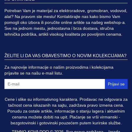
Potreban Vam je materijal za elektroradove, gromobran, vodovod,
alat? Na pravom ste mestu! Kontaktirajte nas kako bismo Vam
pomogli oko izbora ili poručite online artikle sa našeg webshop-a.
Sve na jednom mestu, jednostavna i brza dostava, stručna
tehnička podrška, artikli visokog kvaliteta po povoljnim cenama.
ŽELITE LI DA VAS OBAVESTIMO O NOVIM KOLEKCIJAMA?
Za najnovije informacije o našim proizvodima i kolekcijama
prijavite se na našu e-mail listu.
Prijavi se
Cene i slike su informativnog karaktera. Prodavac ne odgovara za
tačnost cena iskazanih na sajtu, zadržava pravo izmena cena.
Ponudu za ostale artikle, informacije o stanju lagera i aktuelnim
cenama možete dobiti na upit. Plaćanje se vrši virmanski -
bezgotovinski i gotovinski pouzećem putem kurirske službe.
TEHNO-KOVA DOO © 2026. Sva prava zadržana. -
Izrada