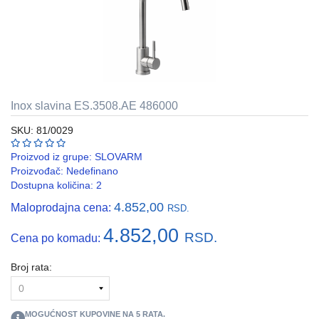
REBRASTA
CREVA
PVC
I
HF
Inox slavina ES.3508.AE 486000
RAZVODNI
ORMANI
SKU: 81/0029
I
EDB
Proizvod iz grupe:
SLOVARM
KASNE
Proizvođač:
Nedefinano
Dostupna količina: 2
ELEKTRO
4.852,00
Maloprodajna cena:
GALANTERIJA
RSD.
4.852,00
RSD.
Cena po komadu:
AUTOMATIKA
I
SKLOPNA
Broj rata:
TEHNIKA
PNK
MOGUĆNOST KUPOVINE NA
5
RATA.