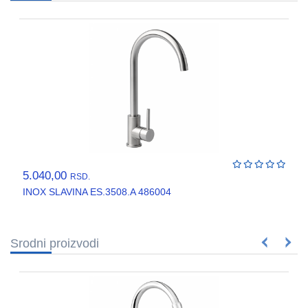
VENTILATORI,
ASPIRATORI
PROTIVPOZARNA
OPREMA
SRAFOVSKA
ROBA
WURTH
OKOV
,BRAVE,
5.040,00
RSD.
CILINDRI
INOX SLAVINA ES.3508.A 486004
BOJE
I
LAKOVI
Srodni proizvodi