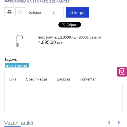
REGALI
KUPOVINA NA 2 I 3 RATE, BEZ KAMATE!
I
Količina
U korpu
GROMOBRANSKA
OPREMA
RASVETA
Inox slavina ES.3508.FE 486001 baterija
VODOVODNI
4.895,00
RSD.
MATERIJAL
Tagovi:
BOJLERI
inox slavina
ALATI
I
Opis
Specifikacija
Sadržaji
Komentari
MASINE
REZERVNI
DELOVI
RAZNO
Vezani artikli
KLIME,