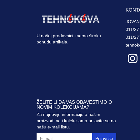
KONT
JOVAN
011/27
U našoj prodavnici imamo široku
011/27
ponudu artikala.
tehnok
ŽELITE LI DA VAS OBAVESTIMO O
NOVIM KOLEKCIJAMA?
Za najnovije informacije o našim
proizvodima i kolekcijama prijavite se na
našu e-mail listu.
Prijavi se