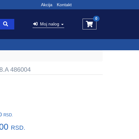
Akcija
Kontakt
0
Moj nalog
8.A 486004
00
RSD.
,00
RSD.