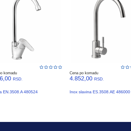
po komadu
Cena po komadu
46,00
4.852,00
RSD.
RSD.
na EN.3508.A 480524
Inox slavina ES.3508.AE 486000