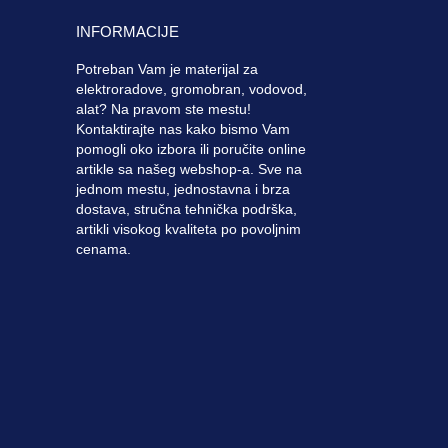
INFORMACIJE
Potreban Vam je materijal za
elektroradove, gromobran, vodovod,
alat? Na pravom ste mestu!
Kontaktirajte nas kako bismo Vam
pomogli oko izbora ili poručite online
artikle sa našeg webshop-a. Sve na
jednom mestu, jednostavna i brza
dostava, stručna tehnička podrška,
artikli visokog kvaliteta po povoljnim
cenama.