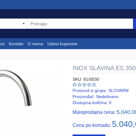
ovi
Kontakt
O nama
Uslovi kupovine
INOX SLAVINA ES.350
SKU: 81/0030
Proizvod iz grupe:
SLOVARM
Proizvođač:
Nedefinano
Dostupna količina: 0
5.040,
Maloprodajna cena:
5.040
Cena po komadu: