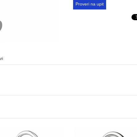
Proveri na upit
ri