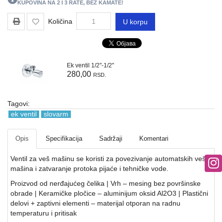
REGALI
KUPOVINA NA 2 I 3 RATE, BEZ KAMATE!
I
Količina
U korpu
GROMOBRANSKA
OPREMA
RASVETA
Ek ventil 1/2''-1/2''
VODOVODNI
280,00
RSD.
MATERIJAL
Tagovi:
BOJLERI
ek ventil
slovarm
ALATI
I
Opis
Specifikacija
Sadržaji
Komentari
MASINE
Ventil za veš mašinu se koristi za povezivanje automatskih veš
REZERVNI
mašina i zatvaranje protoka pijaće i tehničke vode.
DELOVI
Proizvod od nerđajućeg čelika | Vrh – mesing bez površinske
obrade | Keramičke pločice – aluminijum oksid Al2O3 | Plastični
RAZNO
delovi + zaptivni elementi – materijal otporan na radnu
temperaturu i pritisak
KLIME,