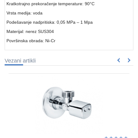
VENTILATORI,
Kratkotrajno prekoračenje temperature: 90°C
ASPIRATORI
Vrsta medija: voda
PROTIVPOZARNA
Podešavanje nadpritiska: 0,05 MPa – 1 Mpa
OPREMA
Materijal: nerez SUS304
SRAFOVSKA
Površinska obrada: Ni-Cr
ROBA
WURTH
Vezani artikli
OKOV
,BRAVE,
CILINDRI
BOJE
I
LAKOVI