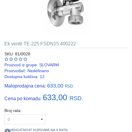
REBRASTA
CREVA
PVC
I
HF
Ek ventil TE-225 FSDN15 400222
RAZVODNI
ORMANI
SKU: 81/0028
I
EDB
Proizvod iz grupe:
SLOVARM
KASNE
Proizvođač:
Nedefinano
Dostupna količina: 12
ELEKTRO
633,00
Maloprodajna cena:
GALANTERIJA
RSD.
633,00
RSD.
Cena po komadu:
AUTOMATIKA
I
SKLOPNA
Broj rata:
TEHNIKA
PNK
MOGUĆNOST KUPOVINE NA
5
RATA.