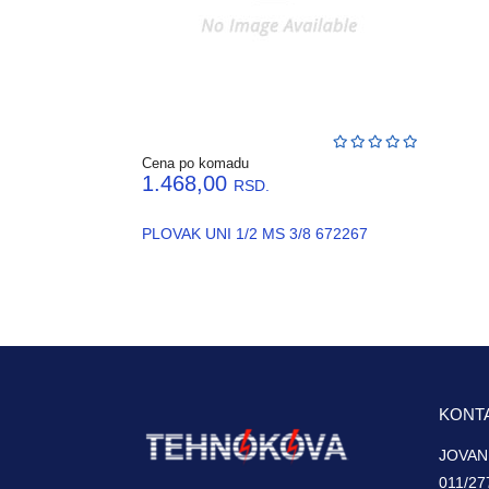
Cena po komadu
1.468,00
RSD.
PLOVAK UNI 1/2 MS 3/8 672267
KONT
JOVAN
011/27