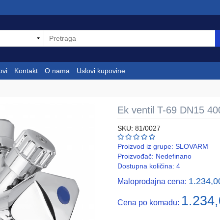
ovi
Kontakt
O nama
Uslovi kupovine
Ek ventil T-69 DN15 4
SKU: 81/0027
Proizvod iz grupe:
SLOVARM
Proizvođač:
Nedefinano
Dostupna količina: 4
1.234,
Maloprodajna cena:
1.234
Cena po komadu: