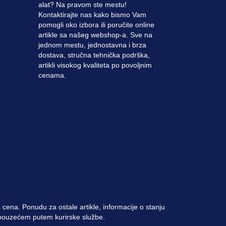
alat? Na pravom ste mestu!
Kontaktirajte nas kako bismo Vam
pomogli oko izbora ili poručite online
artikle sa našeg webshop-a. Sve na
jednom mestu, jednostavna i brza
dostava, stručna tehnička podrška,
artikli visokog kvaliteta po povoljnim
cenama.
cena. Ponudu za ostale artikle, informacije o stanju
i pouzećem putem kurirske službe.