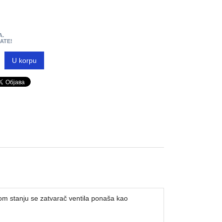
A.
MATE!
U korpu
om stanju se zatvarač ventila ponaša kao