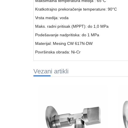
Maksimalna temperatura medija : 65°C
Kratkotrajno prekoračenje temperature: 90°C
Vrsta medija: voda
Maks. radni pritisak (MPPT): do 1,0 MPa
Podešavanje nadpritiska: do 1 MPa
Materijal: Mesing CW 617N-DW
Površinska obrada: Ni-Cr
Vezani artikli