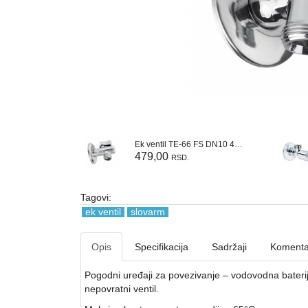
Ek ventil TE-66 FS DN10 400213
479,00
RSD.
Tagovi:
ek ventil
slovarm
Opis
Specifikacija
Sadržaji
Komenta
Pogodni uređaji za povezivanje – vodovodna bateri
nepovratni ventil.