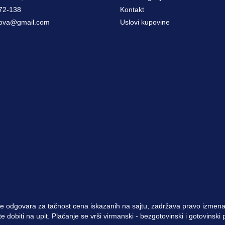
72-138
Kontakt
ova@gmail.com
Uslovi kupovine
e odgovara za tačnost cena iskazanih na sajtu, zadržava pravo izmena 
 dobiti na upit. Plaćanje se vrši virmanski - bezgotovinski i gotovinsk