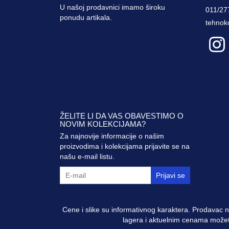
U našoj prodavnici imamo široku
011/27
ponudu artikala.
tehnok
ŽELITE LI DA VAS OBAVESTIMO O
NOVIM KOLEKCIJAMA?
Za najnovije informacije o našim
proizvodima i kolekcijama prijavite se na
našu e-mail listu.
Prijavi se
Cene i slike su informativnog karaktera. Prodavac n
lagera i aktuelnim cenama možete