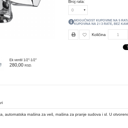
Broj rata:
MOGUĆNOST KUPOVINE NA
5
RAT
KUPOVINA NA 2 I 3 RATE, BEZ KA
Količina
Ek ventil 1/2''-1/2''
280,00
RSD.
ri
ja, automatska mašina za veš, mašina za pranje sudova i sl. U otvoren