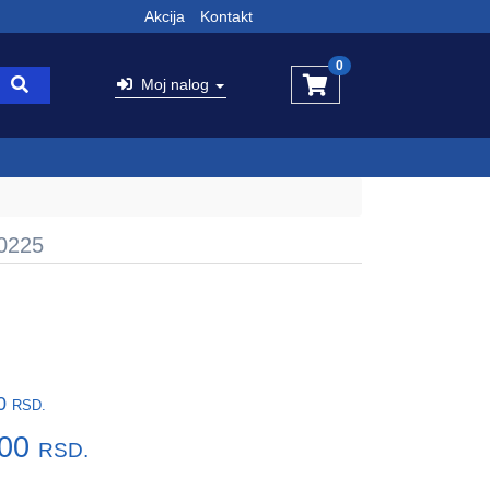
Akcija
Kontakt
0
Moj nalog
00225
00
RSD.
,00
RSD.