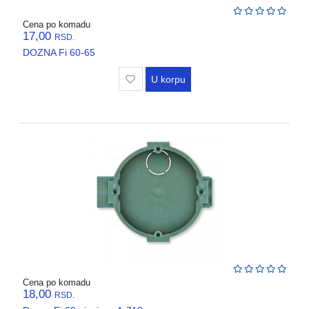
VENTILATORI,
ASPIRATORI
Cena po komadu
17,00
RSD.
PROTIVPOZARNA
DOZNA Fi 60-65
OPREMA
U korpu
SRAFOVSKA
ROBA
WURTH
OKOV
,BRAVE,
CILINDRI
BOJE
I
LAKOVI
Cena po komadu
18,00
RSD.