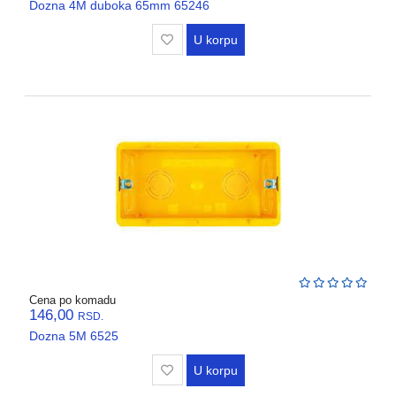
Dozna 4M duboka 65mm 65246
U korpu
Cena po komadu
146,00
RSD.
Dozna 5M 6525
U korpu