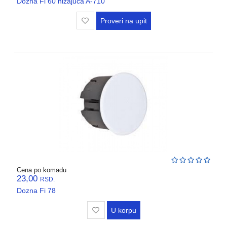
Dozna Fi 60 nizajuca A-710
Proveri na upit
Cena po komadu
23,00
RSD.
Dozna Fi 78
U korpu