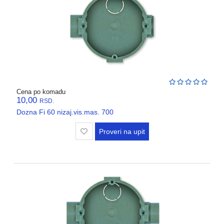
REBRASTA
CREVA
PVC
I
HF
RAZVODNI
ORMANI
Cena po komadu
I
10,00
RSD.
EDB
Dozna Fi 60 nizaj.vis.mas. 700
KASNE
Proveri na upit
ELEKTRO
GALANTERIJA
AUTOMATIKA
I
SKLOPNA
TEHNIKA
PNK