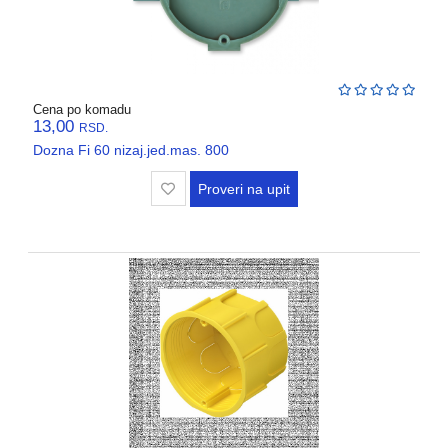
REGALI
I
GROMOBRANSKA
OPREMA
RASVETA
Cena po komadu
13,00
RSD.
VODOVODNI
Dozna Fi 60 nizaj.jed.mas. 800
MATERIJAL
Proveri na upit
BOJLERI
ALATI
I
MASINE
REZERVNI
DELOVI
RAZNO
KLIME,