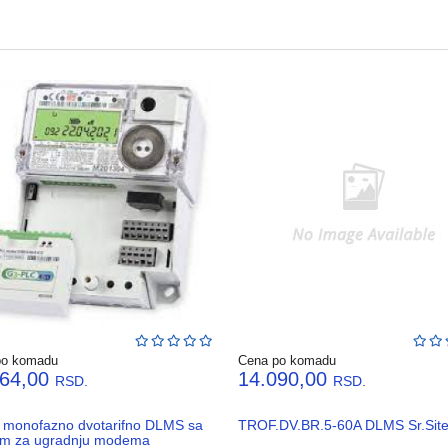
po komadu
Cena po komadu
364,00
14.090,00
RSD.
RSD.
lo monofazno dvotarifno DLMS sa
TROF.DV.BR.5-60A DLMS Sr.Site
m za ugradnju modema