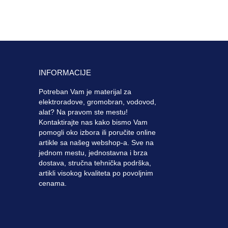
INFORMACIJE
Potreban Vam je materijal za
elektroradove, gromobran, vodovod,
alat? Na pravom ste mestu!
Kontaktirajte nas kako bismo Vam
pomogli oko izbora ili poručite online
artikle sa našeg webshop-a. Sve na
jednom mestu, jednostavna i brza
dostava, stručna tehnička podrška,
artikli visokog kvaliteta po povoljnim
cenama.