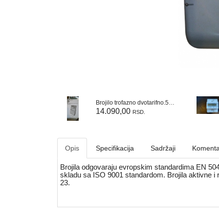
Brojilo trofazno dvotarifno.5-60A / DLMS-BG Sitel
14.090,00
RSD.
Opis
Specifikacija
Sadržaji
Komenta
Brojila odgovaraju evropskim standardima EN 504
skladu sa ISO 9001 standardom. Brojila aktivne i 
23.