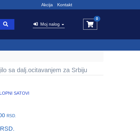
Akcija
Kontakt
0
Moj nalog
ilo sa dalj.ocitavanjem za Srbiju
LOPNI SATOVI
,00
RSD.
RSD.