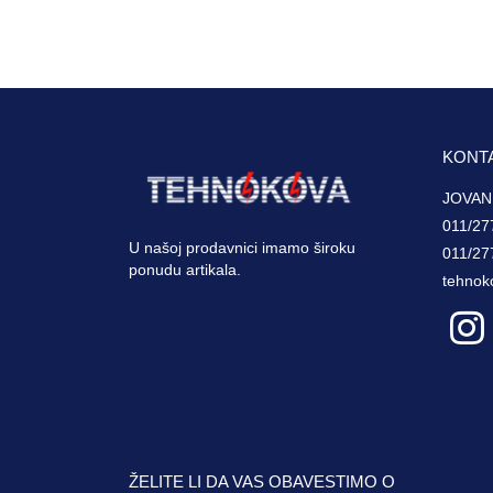
KONT
JOVAN
011/27
U našoj prodavnici imamo široku
011/27
ponudu artikala.
tehnok
ŽELITE LI DA VAS OBAVESTIMO O