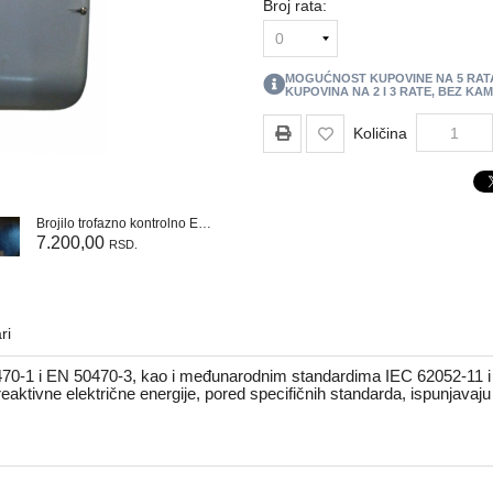
Broj rata:
MOGUĆNOST KUPOVINE NA
5
RAT
KUPOVINA NA 2 I 3 RATE, BEZ KA
Količina
Brojilo trofazno kontrolno ELMARK
7.200,00
RSD.
ri
70-1 i EN 50470-3, kao i međunarodnim standardima IEC 62052-11 i 
reaktivne električne energije, pored specifičnih standarda, ispunja