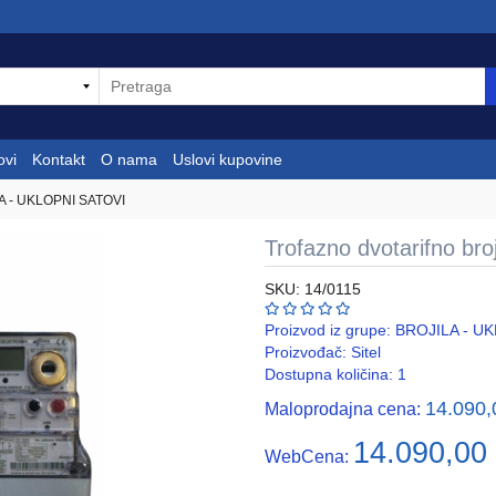
ovi
Kontakt
O nama
Uslovi kupovine
A - UKLOPNI SATOVI
Trofazno dvotarifno broj
SKU: 14/0115
Proizvod iz grupe:
BROJILA - UK
Proizvođač:
Sitel
Dostupna količina: 1
14.090
Maloprodajna cena:
14.090,00
WebCena: