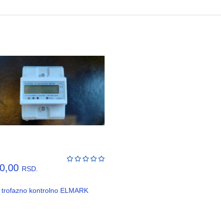
00,00
RSD.
lo trofazno kontrolno ELMARK