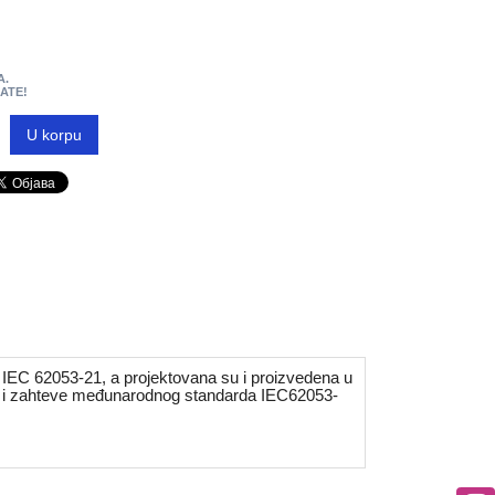
A.
MATE!
U korpu
IEC 62053-21, a projektovana su i proizvedena u
vaju i zahteve međunarodnog standarda IEC62053-