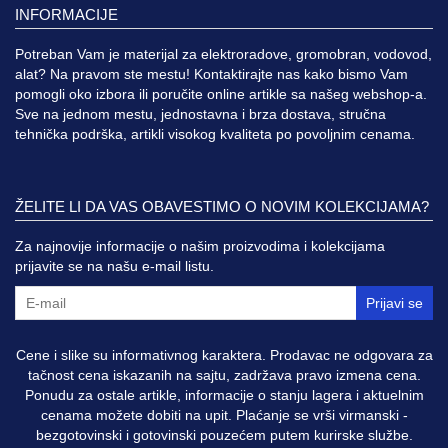
INFORMACIJE
Potreban Vam je materijal za elektroradove, gromobran, vodovod,
alat? Na pravom ste mestu! Kontaktirajte nas kako bismo Vam
pomogli oko izbora ili poručite online artikle sa našeg webshop-a.
Sve na jednom mestu, jednostavna i brza dostava, stručna
tehnička podrška, artikli visokog kvaliteta po povoljnim cenama.
ŽELITE LI DA VAS OBAVESTIMO O NOVIM KOLEKCIJAMA?
Za najnovije informacije o našim proizvodima i kolekcijama
prijavite se na našu e-mail listu.
Prijavi se
Cene i slike su informativnog karaktera. Prodavac ne odgovara za
tačnost cena iskazanih na sajtu, zadržava pravo izmena cena.
Ponudu za ostale artikle, informacije o stanju lagera i aktuelnim
cenama možete dobiti na upit. Plaćanje se vrši virmanski -
bezgotovinski i gotovinski pouzećem putem kurirske službe.