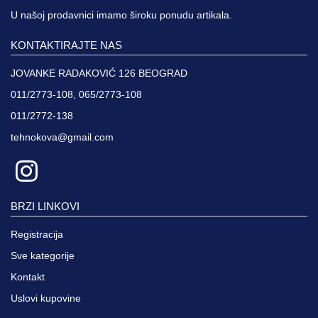
VENTILATORI,
U našoj prodavnici imamo široku ponudu artikala.
ASPIRATORI
KONTAKTIRAJTE NAS
PROTIVPOZARNA
OPREMA
JOVANKE RADAKOVIĆ 126 BEOGRAD
SRAFOVSKA
011/2773-108, 065/2773-108
ROBA
011/2772-138
WURTH
tehnokova@gmail.com
OKOV
,BRAVE,
CILINDRI
BRZI LINKOVI
BOJE
Registracija
I
LAKOVI
Sve kategorije
Kontakt
Uslovi kupovine