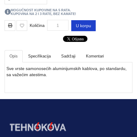
REGALI
I
MOGUĆNOST KUPOVINE NA
5
RATA.
GROMOBRANSKA
KUPOVINA NA 2 I 3 RATE, BEZ KAMATE!
OPREMA
Količina
U korpu
RASVETA
VODOVODNI
MATERIJAL
Opis
Specifikacija
Sadržaji
Komentari
BOJLERI
Sve vrste samonosećih aluminijumskih kablova, po standardu,
sa važećim atestima.
ALATI
I
MASINE
REZERVNI
DELOVI
RAZNO
KLIME,