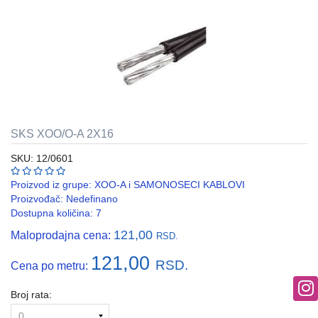
REBRASTA
CREVA
PVC
I
HF
RAZVODNI
ORMANI
SKS XOO/O-A 2X16
I
EDB
SKU: 12/0601
KASNE
Proizvod iz grupe:
XOO-A i SAMONOSECI KABLOVI
ELEKTRO
Proizvođač:
Nedefinano
GALANTERIJA
Dostupna količina: 7
121,00
Maloprodajna cena:
RSD.
AUTOMATIKA
I
121,00
RSD.
Cena po metru:
SKLOPNA
TEHNIKA
Broj rata:
PNK