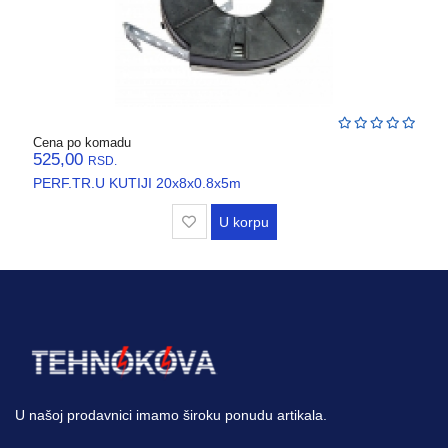
VENTILATORI,
ASPIRATORI
PROTIVPOZARNA
OPREMA
SRAFOVSKA
Cena po komadu
ROBA
525,00
RSD.
PERF.TR.U KUTIJI 20x8x0.8x5m
WURTH
U korpu
OKOV
,BRAVE,
CILINDRI
BOJE
I
LAKOVI
U našoj prodavnici imamo široku ponudu artikala.