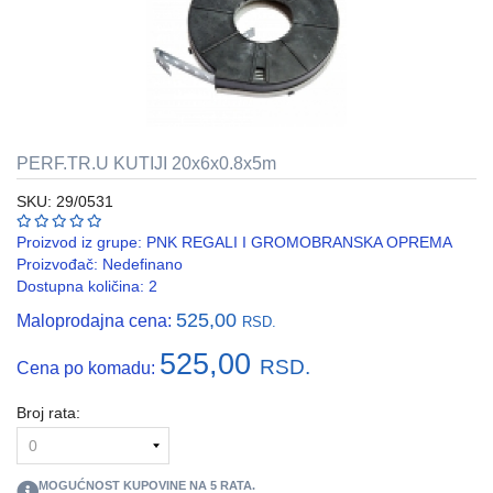
REBRASTA
CREVA
PVC
I
HF
PERF.TR.U KUTIJI 20x6x0.8x5m
RAZVODNI
ORMANI
SKU: 29/0531
I
EDB
Proizvod iz grupe:
PNK REGALI I GROMOBRANSKA OPREMA
KASNE
Proizvođač:
Nedefinano
Dostupna količina: 2
ELEKTRO
525,00
Maloprodajna cena:
GALANTERIJA
RSD.
525,00
RSD.
Cena po komadu:
AUTOMATIKA
I
SKLOPNA
Broj rata:
TEHNIKA
PNK
MOGUĆNOST KUPOVINE NA
5
RATA.