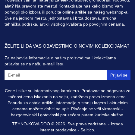
alat? Na pravom ste mestu! Kontaktirajte nas kako bismo Vam
pomogli oko izbora ili poručite online artikle sa našeg webshop-a.
Sve na jednom mestu, jednostavna i brza dostava, stručna
tehnička podrška, artikli visokog kvaliteta po povoljnim cenama.
ŽELITE LI DA VAS OBAVESTIMO O NOVIM KOLEKCIJAMA?
Za najnovije informacije o našim proizvodima i kolekcijama
prijavite se na našu e-mail listu.
Prijavi se
Cene i slike su informativnog karaktera. Prodavac ne odgovara za
tačnost cena iskazanih na sajtu, zadržava pravo izmena cena.
Ponudu za ostale artikle, informacije o stanju lagera i aktuelnim
cenama možete dobiti na upit. Plaćanje se vrši virmanski -
bezgotovinski i gotovinski pouzećem putem kurirske službe.
TEHNO-KOVA DOO © 2026. Sva prava zadržana. -
Izrada
internet prodavnice
-
Selltico.