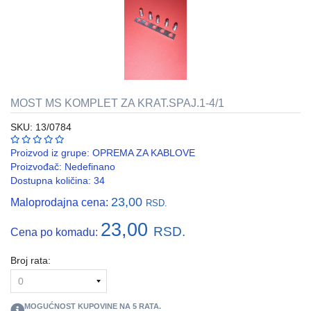
REBRASTA
CREVA
PVC
I
HF
MOST MS KOMPLET ZA KRAT.SPAJ.1-4/1
RAZVODNI
ORMANI
SKU: 13/0784
I
EDB
Proizvod iz grupe:
OPREMA ZA KABLOVE
KASNE
Proizvođač:
Nedefinano
Dostupna količina: 34
ELEKTRO
23,00
Maloprodajna cena:
GALANTERIJA
RSD.
23,00
RSD.
Cena po komadu:
AUTOMATIKA
I
SKLOPNA
Broj rata:
TEHNIKA
PNK
MOGUĆNOST KUPOVINE NA
5
RATA.