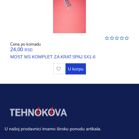
VENTILATORI,
ASPIRATORI
PROTIVPOZARNA
OPREMA
SRAFOVSKA
Cena po komadu
ROBA
24,00
RSD.
MOST MS KOMPLET ZA KRAT.SPAJ.5X1-6
WURTH
U korpu
OKOV
,BRAVE,
CILINDRI
BOJE
I
LAKOVI
U našoj prodavnici imamo široku ponudu artikala.