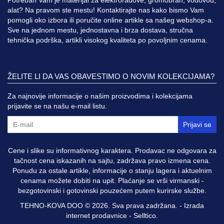
alat? Na pravom ste mestu! Kontaktirajte nas kako bismo Vam
pomogli oko izbora ili poručite online artikle sa našeg webshop-a.
Sve na jednom mestu, jednostavna i brza dostava, stručna
tehnička podrška, artikli visokog kvaliteta po povoljnim cenama.
ŽELITE LI DA VAS OBAVESTIMO O NOVIM KOLEKCIJAMA?
Za najnovije informacije o našim proizvodima i kolekcijama
prijavite se na našu e-mail listu.
Prijavi se
Cene i slike su informativnog karaktera. Prodavac ne odgovara za
tačnost cena iskazanih na sajtu, zadržava pravo izmena cena.
Ponudu za ostale artikle, informacije o stanju lagera i aktuelnim
cenama možete dobiti na upit. Plaćanje se vrši virmanski -
bezgotovinski i gotovinski pouzećem putem kurirske službe.
TEHNO-KOVA DOO © 2026. Sva prava zadržana. -
Izrada
internet prodavnice
-
Selltico.