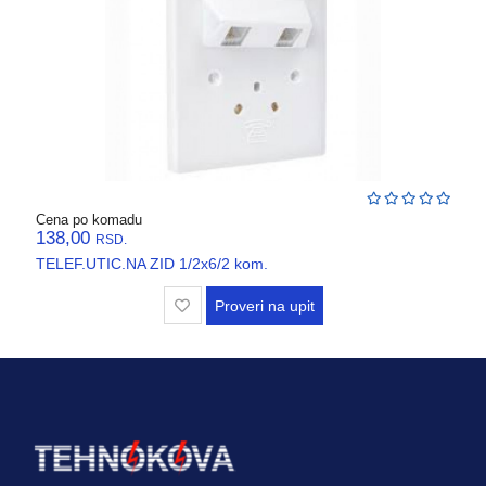
VENTILATORI,
ASPIRATORI
PROTIVPOZARNA
OPREMA
SRAFOVSKA
ROBA
WURTH
Cena po komadu
138,00
RSD.
OKOV
TELEF.UTIC.NA ZID 1/2x6/2 kom.
,BRAVE,
CILINDRI
Proveri na upit
BOJE
I
LAKOVI