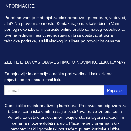
INFORMACIJE
Potreban Vam je materijal za elektroradove, gromobran, vodovod,
alat? Na pravom ste mestu! Kontaktirajte nas kako bismo Vam
pomogli oko izbora ili poručite online artikle sa našeg webshop-a.
Sve na jednom mestu, jednostavna i brza dostava, stručna
tehnička podrška, artikli visokog kvaliteta po povoljnim cenama.
ŽELITE LI DA VAS OBAVESTIMO O NOVIM KOLEKCIJAMA?
Za najnovije informacije o našim proizvodima i kolekcijama
prijavite se na našu e-mail listu.
Prijavi se
Cene i slike su informativnog karaktera. Prodavac ne odgovara za
tačnost cena iskazanih na sajtu, zadržava pravo izmena cena.
Ponudu za ostale artikle, informacije o stanju lagera i aktuelnim
cenama možete dobiti na upit. Plaćanje se vrši virmanski -
bezgotovinski i gotovinski pouzećem putem kurirske službe.