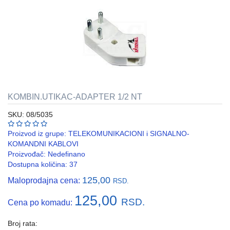
REBRASTA
CREVA
PVC
I
HF
RAZVODNI
ORMANI
KOMBIN.UTIKAC-ADAPTER 1/2 NT
I
EDB
SKU: 08/5035
KASNE
Proizvod iz grupe:
TELEKOMUNIKACIONI i SIGNALNO-
ELEKTRO
KOMANDNI KABLOVI
GALANTERIJA
Proizvođač:
Nedefinano
Dostupna količina: 37
AUTOMATIKA
125,00
Maloprodajna cena:
RSD.
I
SKLOPNA
125,00
RSD.
Cena po komadu:
TEHNIKA
PNK
Broj rata: