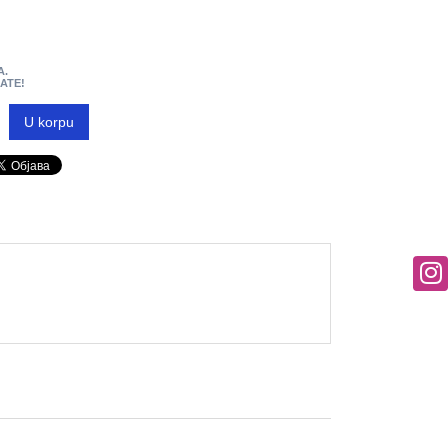
A.
MATE!
U korpu