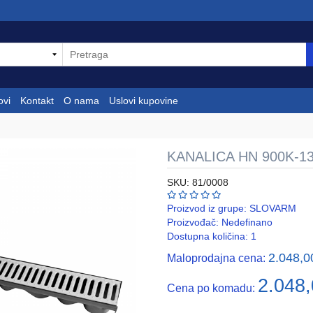
ovi
Kontakt
O nama
Uslovi kupovine
KANALICA HN 900K-13
SKU: 81/0008
Proizvod iz grupe:
SLOVARM
Proizvođač:
Nedefinano
Dostupna količina: 1
2.048,
Maloprodajna cena:
2.048
Cena po komadu: