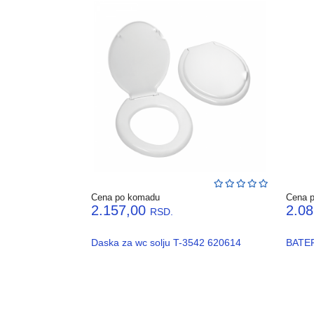
Cena po komadu
Cena 
2.157,00
2.0
RSD.
Daska za wc solju T-3542 620614
BATER