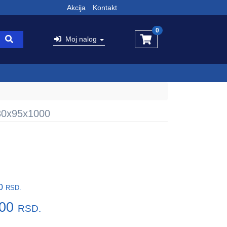
Akcija
Kontakt
0
Moj nalog
0x95x1000
00
RSD.
,00
RSD.