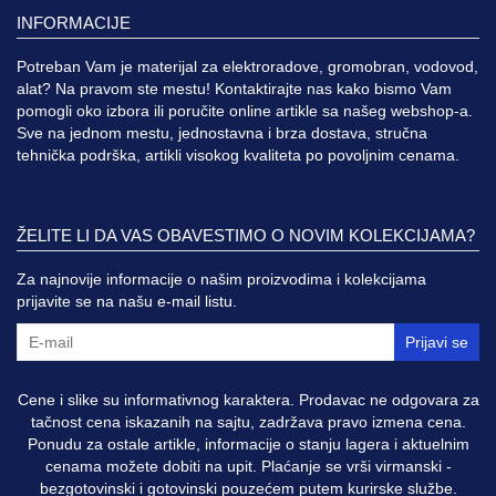
INFORMACIJE
Potreban Vam je materijal za elektroradove, gromobran, vodovod,
alat? Na pravom ste mestu! Kontaktirajte nas kako bismo Vam
pomogli oko izbora ili poručite online artikle sa našeg webshop-a.
Sve na jednom mestu, jednostavna i brza dostava, stručna
tehnička podrška, artikli visokog kvaliteta po povoljnim cenama.
ŽELITE LI DA VAS OBAVESTIMO O NOVIM KOLEKCIJAMA?
Za najnovije informacije o našim proizvodima i kolekcijama
prijavite se na našu e-mail listu.
Prijavi se
Cene i slike su informativnog karaktera. Prodavac ne odgovara za
tačnost cena iskazanih na sajtu, zadržava pravo izmena cena.
Ponudu za ostale artikle, informacije o stanju lagera i aktuelnim
cenama možete dobiti na upit. Plaćanje se vrši virmanski -
bezgotovinski i gotovinski pouzećem putem kurirske službe.