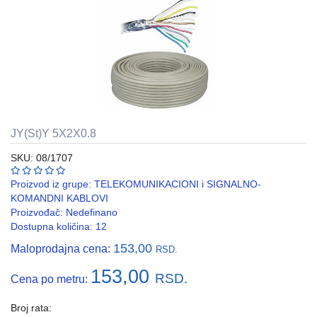
REBRASTA
CREVA
PVC
I
HF
RAZVODNI
ORMANI
JY(St)Y 5X2X0.8
I
EDB
SKU: 08/1707
KASNE
Proizvod iz grupe:
TELEKOMUNIKACIONI i SIGNALNO-
ELEKTRO
KOMANDNI KABLOVI
GALANTERIJA
Proizvođač:
Nedefinano
Dostupna količina: 12
AUTOMATIKA
153,00
Maloprodajna cena:
RSD.
I
SKLOPNA
153,00
RSD.
Cena po metru:
TEHNIKA
PNK
Broj rata: