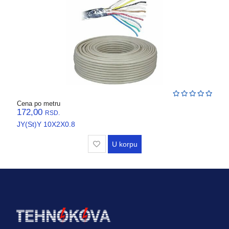
VENTILATORI,
ASPIRATORI
PROTIVPOZARNA
OPREMA
SRAFOVSKA
ROBA
WURTH
Cena po metru
172,00
RSD.
OKOV
JY(St)Y 10X2X0.8
,BRAVE,
CILINDRI
U korpu
BOJE
I
LAKOVI