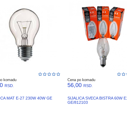
po komadu
Cena po komadu
00
56,00
RSD.
RSD.
ICA MAT E-27 230W 40W GE
SIJALICA SVECA BISTRA 60W E
GE/812103