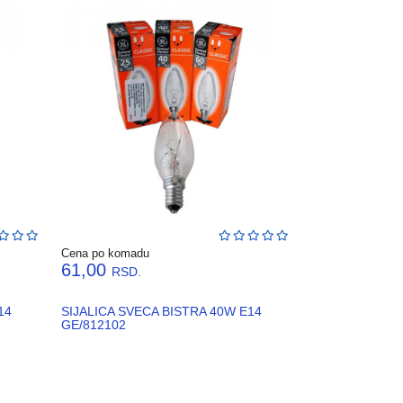
Cena po komadu
61,00
RSD.
14
SIJALICA SVECA BISTRA 40W E14
GE/812102