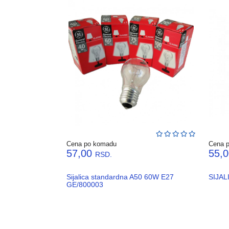
Cena po komadu
Cena 
57,00
55,
RSD.
Sijalica standardna A50 60W E27
SIJAL
GE/800003