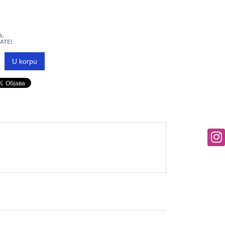
A.
MATE!
U korpu