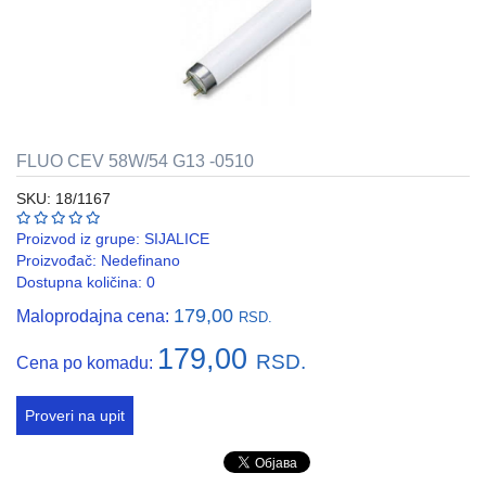
REBRASTA
CREVA
PVC
I
HF
FLUO CEV 58W/54 G13 -0510
RAZVODNI
ORMANI
SKU: 18/1167
I
EDB
Proizvod iz grupe:
SIJALICE
KASNE
Proizvođač:
Nedefinano
Dostupna količina: 0
ELEKTRO
179,00
Maloprodajna cena:
GALANTERIJA
RSD.
179,00
RSD.
Cena po komadu:
AUTOMATIKA
I
SKLOPNA
Proveri na upit
TEHNIKA
PNK