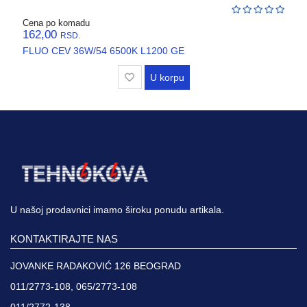
VENTILATORI,
ASPIRATORI
Cena po komadu
162,00
RSD.
PROTIVPOZARNA
FLUO CEV 36W/54 6500K L1200 GE
OPREMA
U korpu
SRAFOVSKA
ROBA
WURTH
OKOV
,BRAVE,
CILINDRI
U našoj prodavnici imamo široku ponudu artikala.
BOJE
I
KONTAKTIRAJTE NAS
LAKOVI
JOVANKE RADAKOVIĆ 126 BEOGRAD
011/2773-108, 065/2773-108
011/2772-138