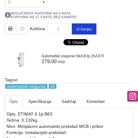
REGALI
I
MOGUĆNOST KUPOVINE NA
5
RATA.
GROMOBRANSKA
KUPOVINA NA 2 I 3 RATE, BEZ KAMATE!
OPREMA
Količina
U korpu
RASVETA
VODOVODNI
MATERIJAL
Automatski osigurac 6kA B Ip 25A ETI
279,00
RSD.
BOJLERI
ALATI
Tagovi:
I
automatski osigurac
eti
MASINE
Opis
Specifikacija
Sadržaji
Komentari
REZERVNI
DELOVI
Opis: ETIMAT 6 1p B63
Težina: 0.132kg
RAZNO
Nivo: Minijaturni automatski prekidač MCB i pribor
Funkcija: Instalacijski prekidači
KLIME,