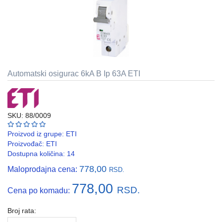
REBRASTA
CREVA
PVC
I
HF
Automatski osigurac 6kA B Ip 63A ETI
RAZVODNI
ORMANI
I
EDB
KASNE
SKU: 88/0009
Proizvod iz grupe:
ETI
ELEKTRO
Proizvođač:
ETI
GALANTERIJA
Dostupna količina: 14
AUTOMATIKA
778,00
Maloprodajna cena:
RSD.
I
778,00
SKLOPNA
RSD.
Cena po komadu:
TEHNIKA
Broj rata:
PNK