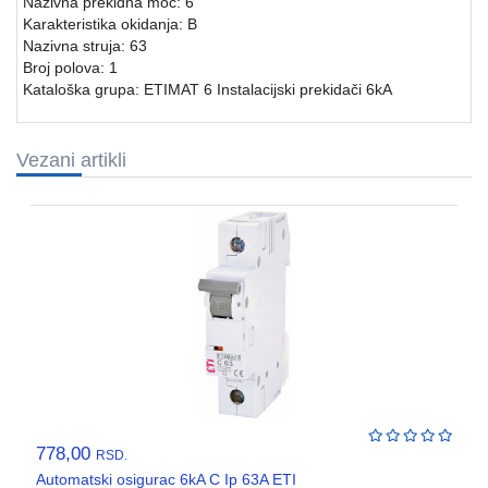
Nazivna prekidna moć: 6
VENTILATORI,
Karakteristika okidanja: B
ASPIRATORI
Nazivna struja: 63
Broj polova: 1
PROTIVPOZARNA
Kataloška grupa: ETIMAT 6 Instalacijski prekidači 6kA
OPREMA
SRAFOVSKA
Vezani artikli
ROBA
WURTH
OKOV
,BRAVE,
CILINDRI
BOJE
I
LAKOVI
778,00
RSD.
Automatski osigurac 6kA C Ip 63A ETI