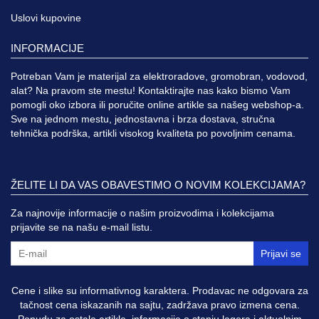
Uslovi kupovine
INFORMACIJE
Potreban Vam je materijal za elektroradove, gromobran, vodovod,
alat? Na pravom ste mestu! Kontaktirajte nas kako bismo Vam
pomogli oko izbora ili poručite online artikle sa našeg webshop-a.
Sve na jednom mestu, jednostavna i brza dostava, stručna
tehnička podrška, artikli visokog kvaliteta po povoljnim cenama.
ŽELITE LI DA VAS OBAVESTIMO O NOVIM KOLEKCIJAMA?
Za najnovije informacije o našim proizvodima i kolekcijama
prijavite se na našu e-mail listu.
Prijavi se
Cene i slike su informativnog karaktera. Prodavac ne odgovara za
tačnost cena iskazanih na sajtu, zadržava pravo izmena cena.
Ponudu za ostale artikle, informacije o stanju lagera i aktuelnim