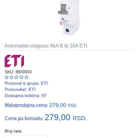
REBRASTA
CREVA
PVC
I
HF
Automatski osigurac 6kA B Ip 16A ETI
RAZVODNI
ORMANI
I
EDB
KASNE
SKU: 88/0003
Proizvod iz grupe:
ETI
ELEKTRO
Proizvođač:
ETI
GALANTERIJA
Dostupna količina: 97
AUTOMATIKA
279,00
Maloprodajna cena:
RSD.
I
279,00
SKLOPNA
RSD.
Cena po komadu:
TEHNIKA
Broj rata:
PNK