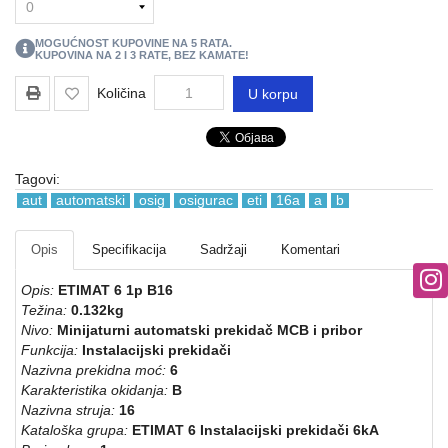
REGALI
I
MOGUĆNOST KUPOVINE NA
5
RATA.
GROMOBRANSKA
KUPOVINA NA 2 I 3 RATE, BEZ KAMATE!
OPREMA
Količina
U korpu
RASVETA
VODOVODNI
MATERIJAL
Tagovi:
aut
automatski
osig
osigurac
eti
16a
a
b
BOJLERI
Opis
Specifikacija
Sadržaji
Komentari
ALATI
I
Opis:
ETIMAT 6 1p B16
MASINE
Težina:
0.132kg
Nivo:
Minijaturni automatski prekidač MCB i pribor
REZERVNI
Funkcija:
Instalacijski prekidači
DELOVI
Nazivna prekidna moć:
6
Karakteristika okidanja:
B
RAZNO
Nazivna struja:
16
Kataloška grupa:
ETIMAT 6 Instalacijski prekidači 6kA
KLIME,