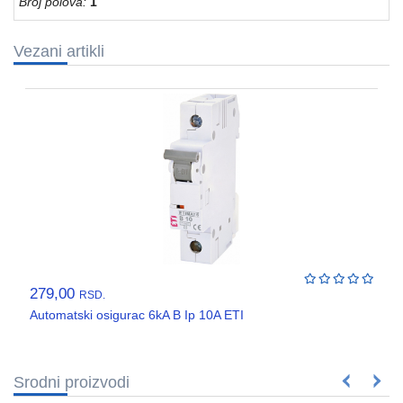
Broj polova:
1
VENTILATORI,
ASPIRATORI
Vezani artikli
PROTIVPOZARNA
OPREMA
SRAFOVSKA
ROBA
WURTH
OKOV
,BRAVE,
CILINDRI
BOJE
279,00
RSD.
I
Automatski osigurac 6kA B Ip 10A ETI
LAKOVI
Srodni proizvodi